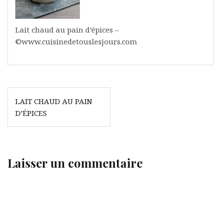
Lait chaud au pain d’épices –
©www.cuisinedetouslesjours.com
Navigation
LAIT CHAUD AU PAIN
de
D’ÉPICES
l’article
Laisser un commentaire