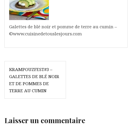
Galettes de blé noir et pomme de terre au cumin –
©www.cuisinedetouslesjours.com
Navigation
KRAMPOUZFEST#3 –
de
GALETTES DE BLÉ NOIR
l’article
ET DE POMMES DE
TERRE AU CUMIN
Laisser un commentaire