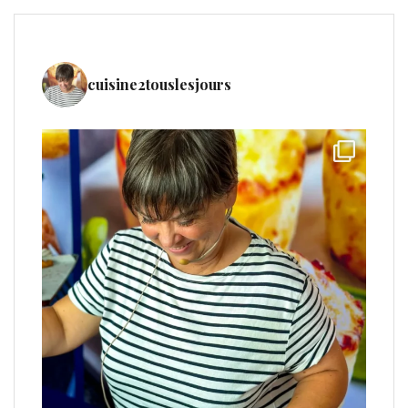
cuisine2touslesjours