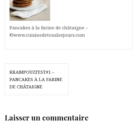
Pancakes à la farine de châtaigne –
©www.cuisinedetouslesjours.com
Navigation
KRAMPOUZFEST#1 –
de
PANCAKES À LA FARINE
l’article
DE CHÂTAIGNE
Laisser un commentaire