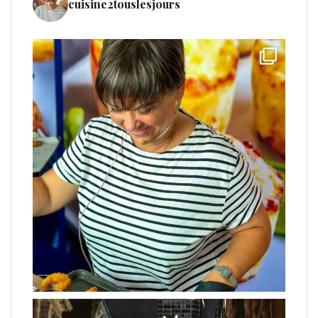
cuisine2touslesjours