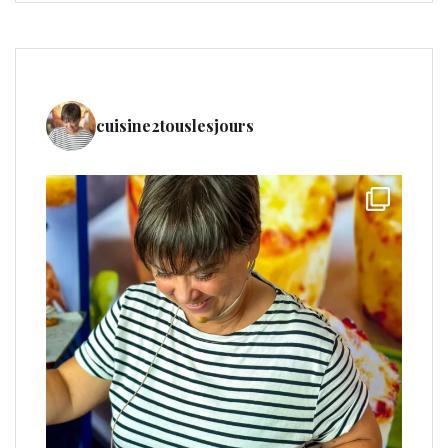
cuisine2touslesjours