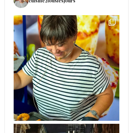
cuisine2touslesjours