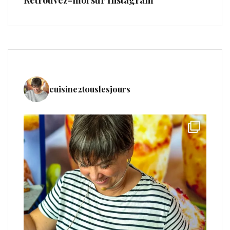
cuisine2touslesjours