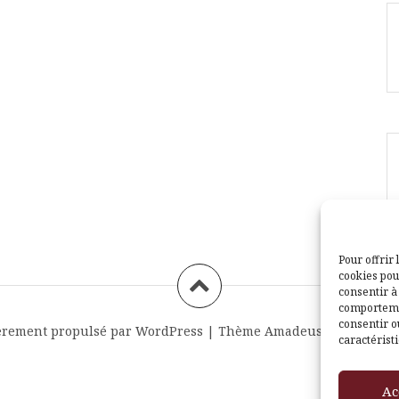
Pour offrir 
cookies pou
consentir à
comportemen
consentir o
èrement propulsé par WordPress
|
Thème
Amadeus
par Themei
caractéristi
Ac