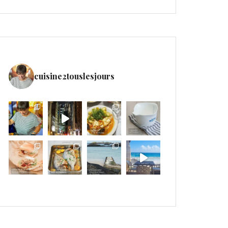
cuisine2touslesjours