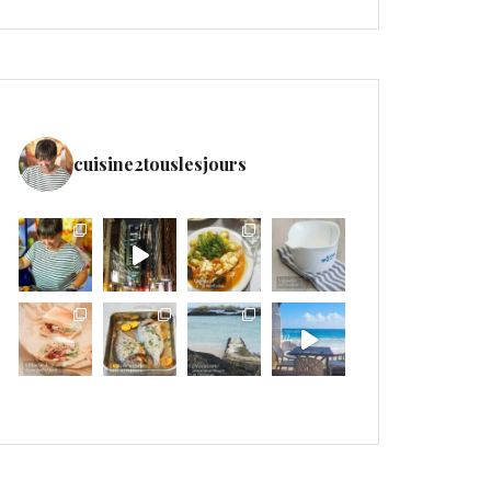
cuisine2touslesjours