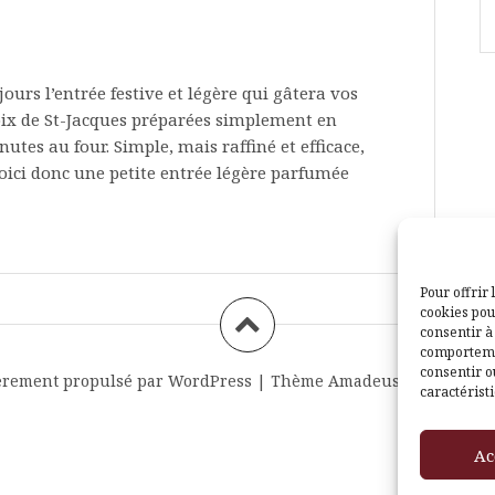
ours l’entrée festive et légère qui gâtera vos
oix de St-Jacques préparées simplement en
utes au four. Simple, mais raffiné et efficace,
Voici donc une petite entrée légère parfumée
Pour offrir 
cookies pou
consentir à
comportemen
consentir o
èrement propulsé par WordPress
|
Thème
Amadeus
par Themei
caractéristi
Ac