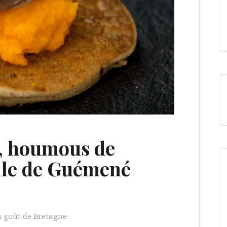
r, houmous de
ille de Guémené
goût de Bretagne