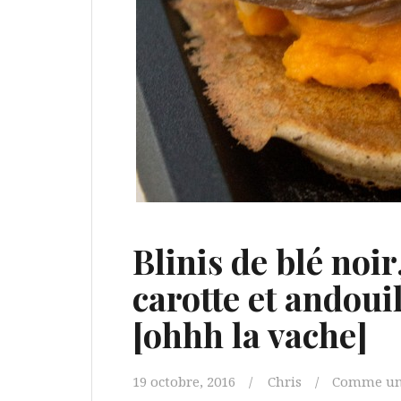
Blinis de blé noi
carotte et andou
[ohhh la vache]
19 octobre, 2016
Chris
Comme un 