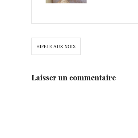
Navigation
HIFELE AUX NOIX
de
l’article
Laisser un commentaire