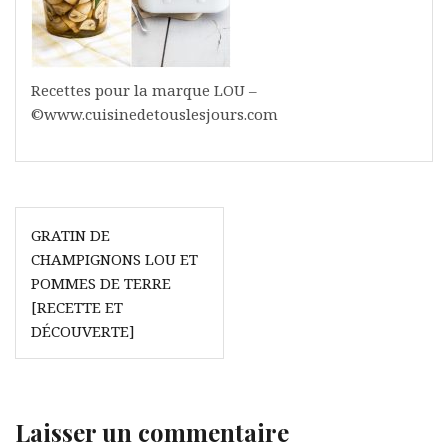
Recettes pour la marque LOU –
©www.cuisinedetouslesjours.com
Navigation
GRATIN DE
de
CHAMPIGNONS LOU ET
l’article
POMMES DE TERRE
[RECETTE ET
DÉCOUVERTE]
Laisser un commentaire