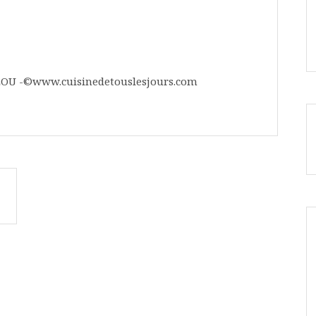
 LOU -©www.cuisinedetouslesjours.com