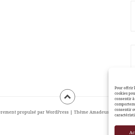
Pour offrir 
cookies pou
consentir à
comportemen
consentir o
èrement propulsé par WordPress
|
Thème
Amadeus
par Themei
caractéristi
Ac