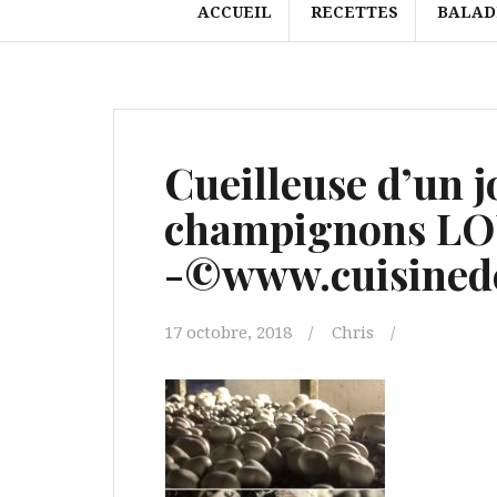
ACCUEIL
RECETTES
BALAD
Cueilleuse d’un j
champignons L
-©www.cuisinede
17 octobre, 2018
Chris