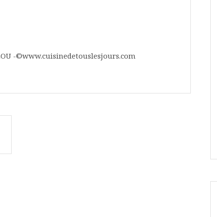
 LOU -©www.cuisinedetouslesjours.com