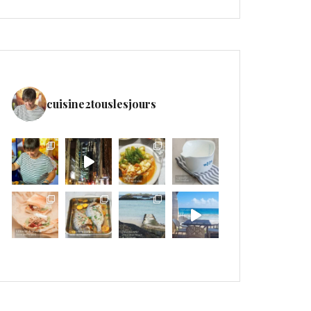
cuisine2touslesjours