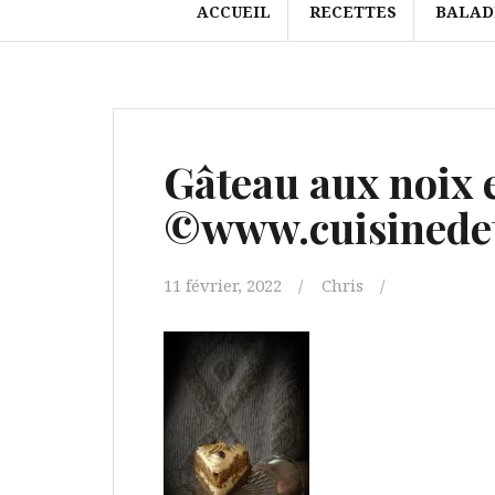
ACCUEIL
RECETTES
BALAD
Gâteau aux noix e
©www.cuisinedet
11 février, 2022
Chris