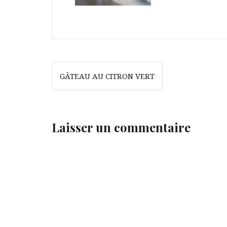
Navigation
GÂTEAU AU CITRON VERT
de
l’article
Laisser un commentaire