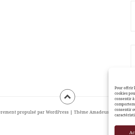
Pour offrir 
cookies pou
consentir à
comportemen
consentir o
èrement propulsé par WordPress
|
Thème
Amadeus
par Themei
caractéristi
Ac