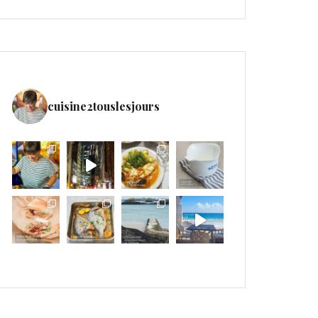
cuisine2touslesjours