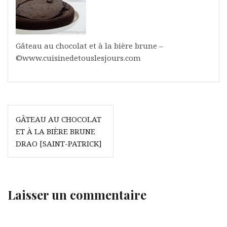
Gâteau au chocolat et à la bière brune –
©www.cuisinedetouslesjours.com
Navigation
GÂTEAU AU CHOCOLAT
de
ET À LA BIÈRE BRUNE
l’article
DRAO [SAINT-PATRICK]
Laisser un commentaire