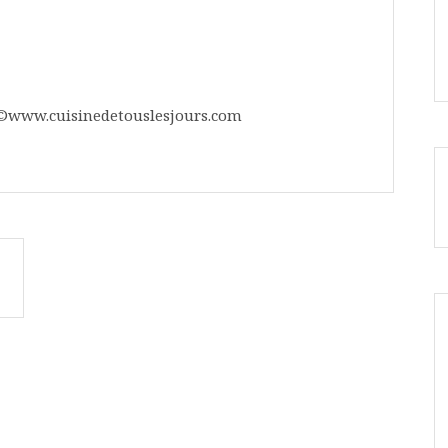
– ©www.cuisinedetouslesjours.com