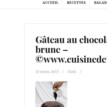
ACCUEIL
RECETTES
BALAD
Gâteau au chocola
brune –
©www.cuisinedet
15 mars, 2017
Chris