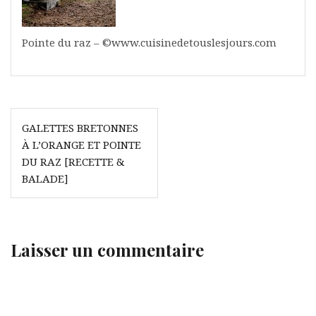
Pointe du raz – ©www.cuisinedetouslesjours.com
Navigation
GALETTES BRETONNES
de
À L’ORANGE ET POINTE
l’article
DU RAZ [RECETTE &
BALADE]
Laisser un commentaire