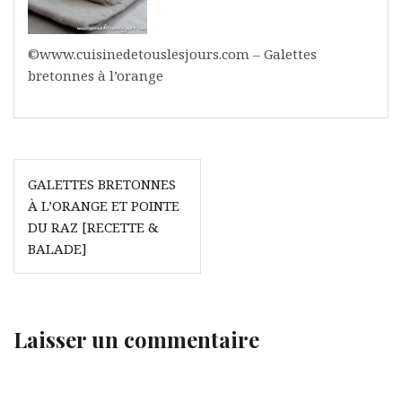
©www.cuisinedetouslesjours.com – Galettes
bretonnes à l’orange
Navigation
GALETTES BRETONNES
de
À L’ORANGE ET POINTE
l’article
DU RAZ [RECETTE &
BALADE]
Laisser un commentaire