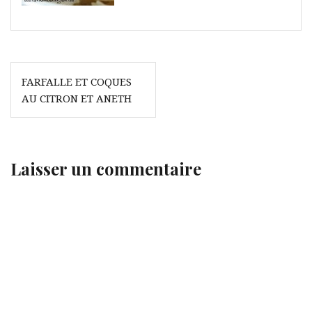
Navigation
FARFALLE ET COQUES
de
AU CITRON ET ANETH
l’article
Laisser un commentaire