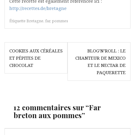
Cette recette est également référencée ici :
http://recettes.de/bretagne
Étiquette
Bretagne
,
far
,
pommes
Navigation
COOKIES AUX CÉRÉALES
BLOG’N’ROLL : LE
de
ET PÉPITES DE
CHANTEUR DE MEXICO
l’article
CHOCOLAT
ET LE NECTAR DE
PAQUERETTE
12 commentaires sur “
Far
breton aux pommes
”