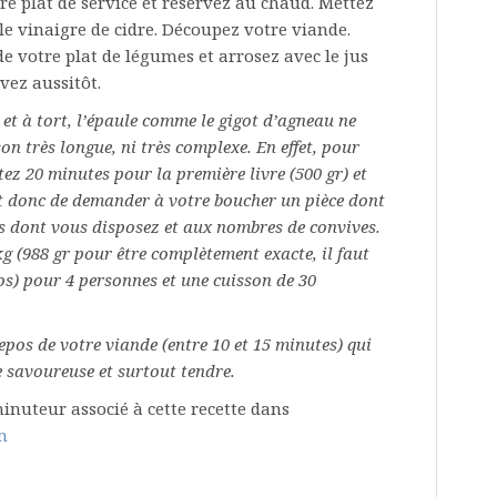
e plat de service et réservez au chaud. Mettez
 le vinaigre de cidre. Découpez votre viande.
e votre plat de légumes et arrosez avec le jus
vez aussitôt.
et à tort, l’épaule comme le gigot d’agneau ne
n très longue, ni très complexe. En effet, pour
ez 20 minutes pour la première livre (500 gr) et
fit donc de demander à votre boucher un pièce dont
ps dont vous disposez et aux nombres de convives.
kg (988 gr pour être complètement exacte,
il faut
os
) pour 4 personnes et une cuisson de 30
epos de votre viande (entre 10 et 15 minutes) qui
 savoureuse et surtout tendre.
inuteur associé à cette recette dans
m