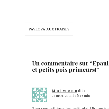
Navigation
PAVLOVA AUX FRAISES
de
l’article
Un commentaire sur “
Epaul
et petits pois primeurs)
”
M-a-i-w-e-n-n
dit :
28 mars, 2011 à 1 h 16 min
Bien sympathique ton petit plat ! Bonne jou