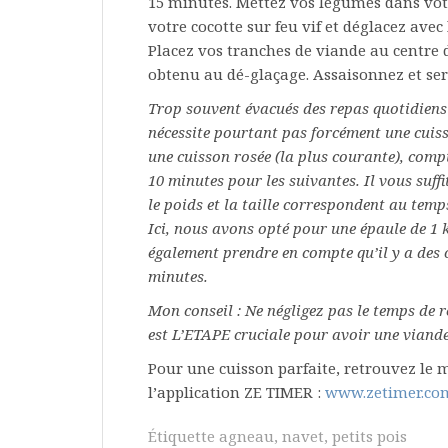
15 minutes. Mettez vos légumes dans votr
votre cocotte sur feu vif et déglacez avec
Placez vos tranches de viande au centre d
obtenu au dé-glaçage. Assaisonnez et ser
Trop souvent évacués des repas quotidiens 
nécessite pourtant pas forcément une cuisso
une cuisson rosée (la plus courante), compt
10 minutes pour les suivantes. Il vous suf
le poids et la taille correspondent au tem
Ici, nous avons opté pour une épaule de 1 
également prendre en compte qu’il y a des 
minutes.
Mon conseil : Ne négligez pas le temps de r
est
L’ETAPE
cruciale pour avoir une viande
Pour une cuisson parfaite, retrouvez le m
l’application ZE TIMER :
www.zetimer.co
Étiquette
agneau
,
navet
,
petits pois