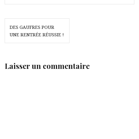
Navigation
DES GAUFRES POUR
de
UNE RENTRÉE RÉUSSIE !
l’article
Laisser un commentaire