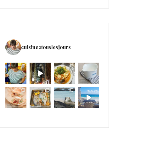
cuisine2touslesjours