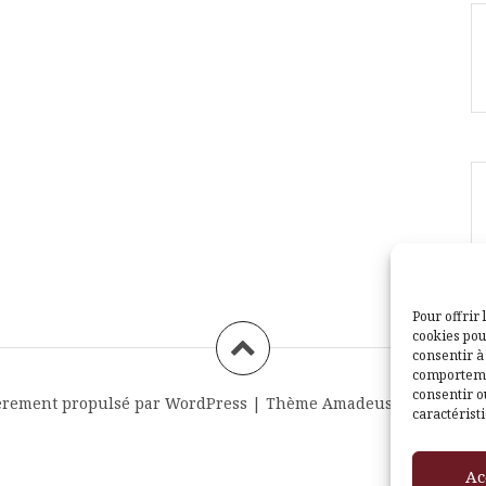
Pour offrir 
cookies pou
consentir à
comportemen
consentir o
èrement propulsé par WordPress
|
Thème
Amadeus
par Themei
caractéristi
Ac