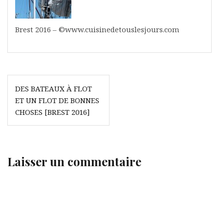
Brest 2016 – ©www.cuisinedetouslesjours.com
Navigation
DES BATEAUX À FLOT
de
ET UN FLOT DE BONNES
l’article
CHOSES [BREST 2016]
Laisser un commentaire