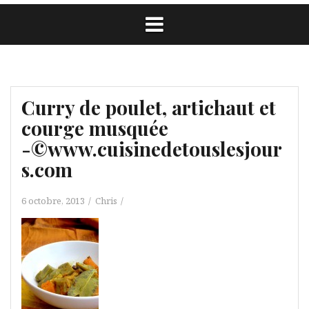
Curry de poulet, artichaut et
courge musquée
-©www.cuisinedetouslesjour
s.com
6 octobre, 2013
Chris