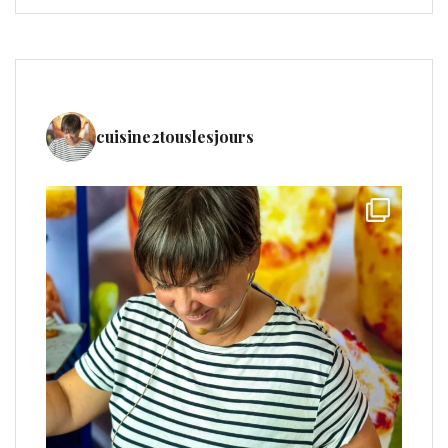
cuisine2touslesjours