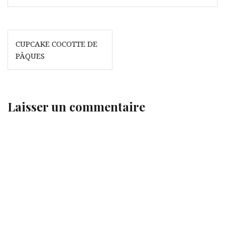
Navigation
CUPCAKE COCOTTE DE
de
PÂQUES
l’article
Laisser un commentaire