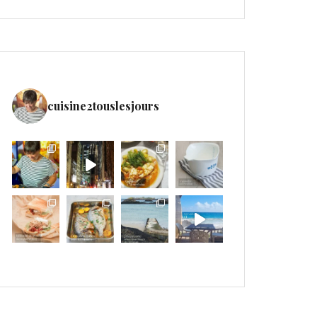
cuisine2touslesjours