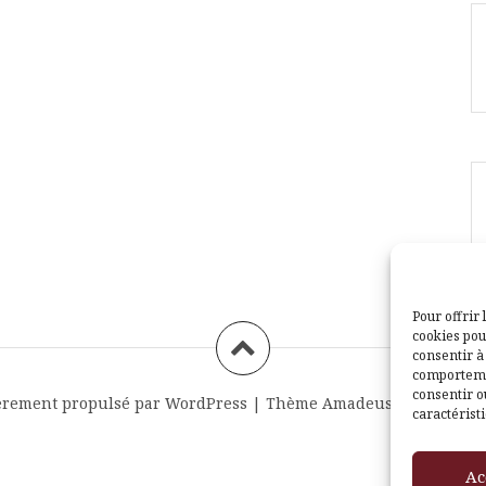
Pour offrir 
cookies pou
consentir à
comportemen
consentir o
èrement propulsé par WordPress
|
Thème
Amadeus
par Themei
caractéristi
Ac