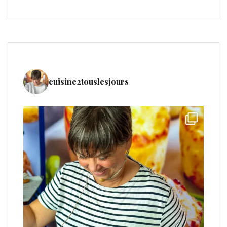
cuisine2touslesjours