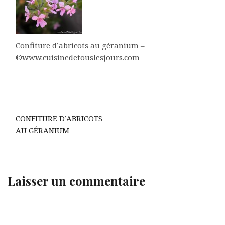
Confiture d’abricots au géranium –
©www.cuisinedetouslesjours.com
Navigation
CONFITURE D’ABRICOTS
de
AU GÉRANIUM
l’article
Laisser un commentaire