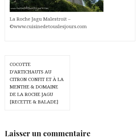
La Roche Jagu Malestroit –
©www.cuisinedetouslesjours.com
Navigation
COCOTTE
de
D’ARTICHAUTS AU
l’article
CITRON CONFIT ET À LA
MENTHE & DOMAINE
DE LA ROCHE JAGU
[RECETTE & BALADE]
Laisser un commentaire