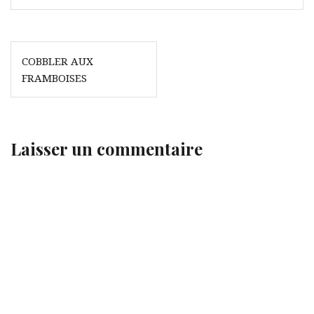
Navigation
COBBLER AUX
de
FRAMBOISES
l’article
Laisser un commentaire