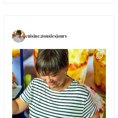
cuisine2touslesjours