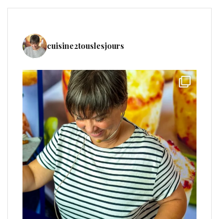
cuisine2touslesjours