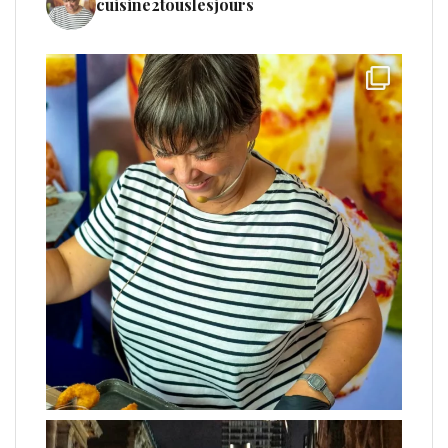
cuisine2touslesjours