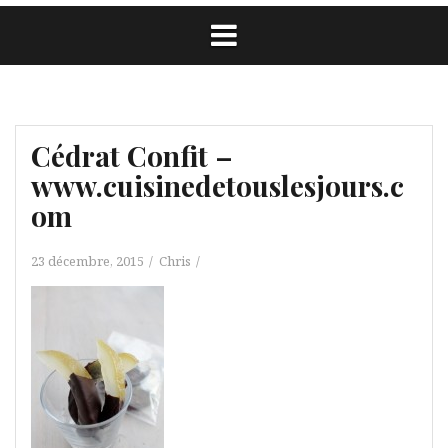
Cédrat Confit –
www.cuisinedetouslesjours.c
om
23 décembre, 2015
Chris