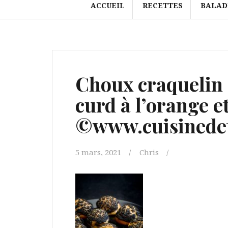
ACCUEIL
RECETTES
BALAD
Choux craquelin 
curd à l’orange 
©www.cuisinedet
5 mars, 2021
Chris