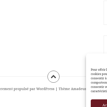
Pour offrir 
cookies pou
consentir à
comportemen
consentir o
èrement propulsé par WordPress
|
Thème
Amadeus
par Themei
caractéristi
Ac