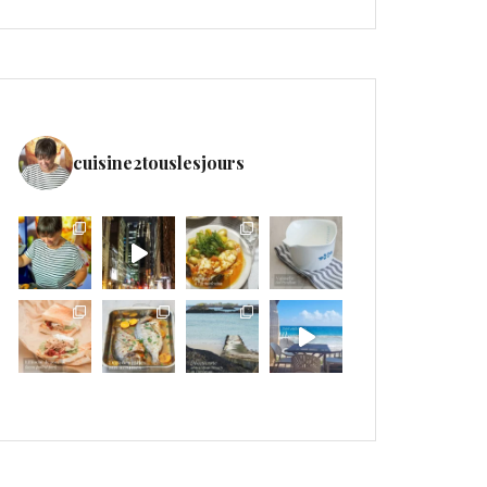
cuisine2touslesjours