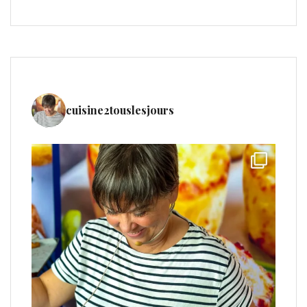
cuisine2touslesjours