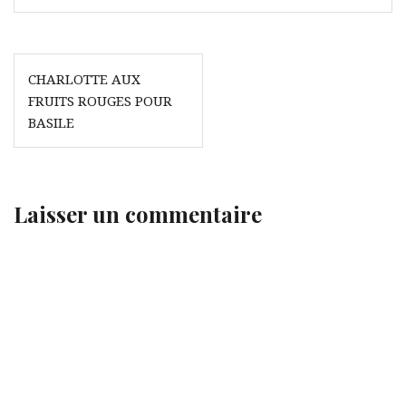
Navigation
CHARLOTTE AUX
de
FRUITS ROUGES POUR
l’article
BASILE
Laisser un commentaire