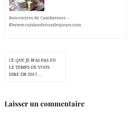
Rencontres de Cambremer –
©www.cuisinedetouslesjours.com
Navigation
CE QUE JE N’AI PAS EU
de
LE TEMPS DE VOUS
l’article
DIRE EN 2017…
Laisser un commentaire