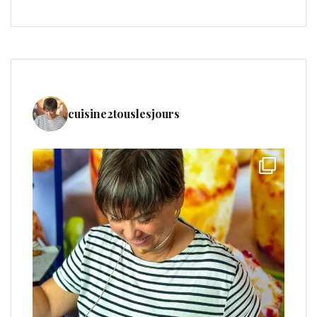
cuisine2touslesjours