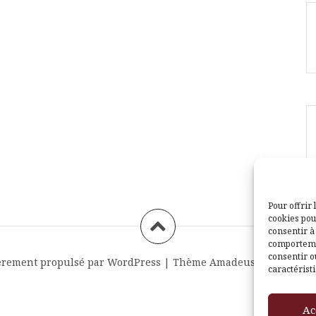
Pour offrir 
cookies pou
consentir à
comportemen
consentir o
èrement propulsé par WordPress
|
Thème
Amadeus
par Themei
caractéristi
Ac