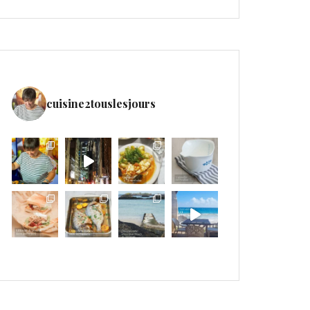
cuisine2touslesjours