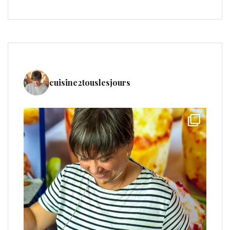
cuisine2touslesjours