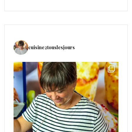
cuisine2touslesjours