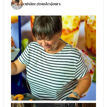
cuisine2touslesjours