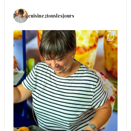
cuisine2touslesjours