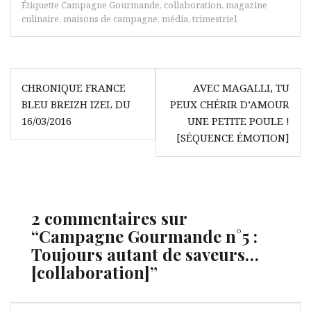
Étiquette
Campagne Gourmande
,
collaboration
,
magazine
culinaire
,
maisons de campagne
,
média
,
trimestriel
Navigation
CHRONIQUE FRANCE
AVEC MAGALLI, TU
de
BLEU BREIZH IZEL DU
PEUX CHÉRIR D’AMOUR
l’article
16/03/2016
UNE PETITE POULE !
[SÉQUENCE ÉMOTION]
2 commentaires sur
“
Campagne Gourmande n°5 :
Toujours autant de saveurs…
[collaboration]
”