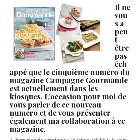
Il ne
vou
s a
peu
t
être
pas
éch
appé que le cinquième numéro du
magazine Campagne Gourmande
est actuellement dans les
kiosques. L’occasion pour moi de
vous parler de ce nouveau
numéro et de vous présenter
également ma collaboration à ce
magazine.
A l’occasion du printemps, le trimestriel fait la part