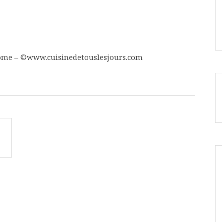
mome – ©www.cuisinedetouslesjours.com