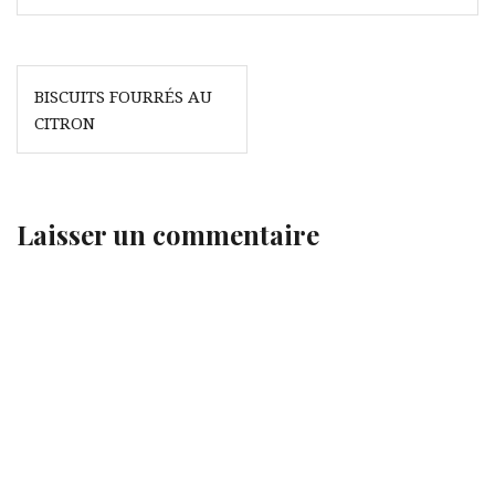
Navigation
BISCUITS FOURRÉS AU
de
CITRON
l’article
Laisser un commentaire