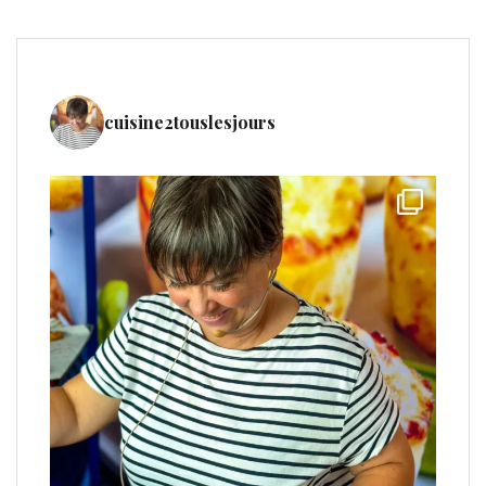
cuisine2touslesjours