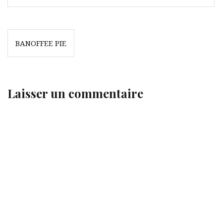
Navigation
BANOFFEE PIE
de
l’article
Laisser un commentaire